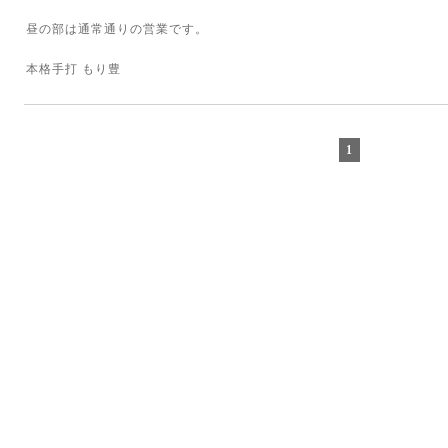
昼の部は通常通りの営業です。
本格手打 もり豊
1