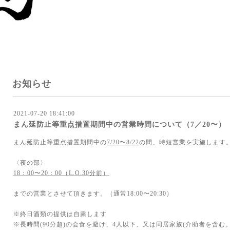
お知らせ
2021-07-20 18:41:00
まん延防止等重点措置期間中の営業時間について（7／20〜）
まん延防止等重点措置期間中の
7/20〜8/22
の間、時短営業を実施します
〈夜の部〉
18：00〜20：00（L.O.30分前）
までの営業とさせて頂きます。（通常18:00〜20:30）
※終日酒類の提供は自粛します
※長時間(90分超)の会食を避け、4人以下、又は同居家族(介助者を含む